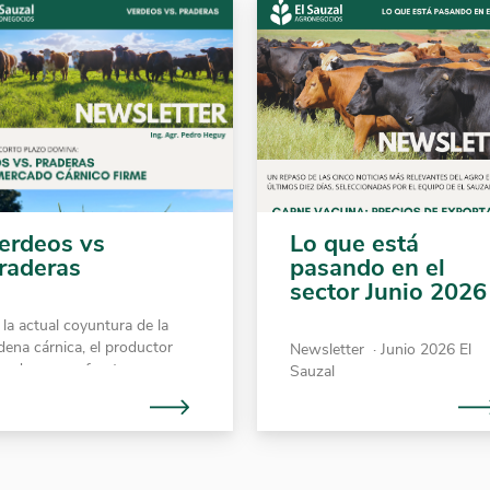
erdeos vs
Lo que está
raderas
pasando en el
sector Junio 2026
 la actual coyuntura de la
dena cárnica, el productor
Newsletter ​ · Junio 2026 El
nadero se enfrenta a un
Sauzal
cenario poco frecuente:
ecios históricamente altos y
stenidos . Esta señal, lejos de
nerar únicamente optimismo,
tá condicionando de forma