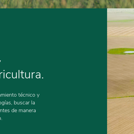
y
icultura.
miento técnico y
gías, buscar la
entes de manera
o.