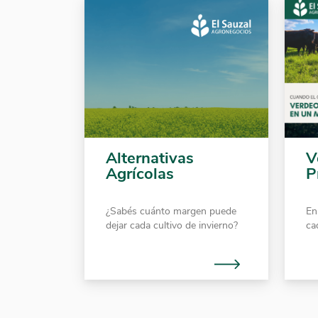
Alternativas
V
Agrícolas
P
¿Sabés cuánto margen puede
En
dejar cada cultivo de invierno?
ca
ga
Mira esta guía con información
es
clave para ayudarte a evaluar
pr
alternativas agrícolas esta
so
campaña.
ge
es