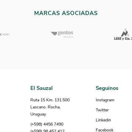
ara las decisiones productivas,
rticularmente en la elección
MARCAS ASOCIADAS
 base forrajera.
El Sauzal
Seguinos
Ruta 15 Km. 131.500
Instagram
Lascano. Rocha,
Twitter
Uruguay
Linkedin
(+598) 4456 7490
Facebook
(+598) 98 452 412